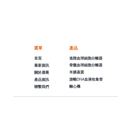
選單
產品
首頁
進階血球細胞分離器
骨髓血球細胞分離器
最新資訊
羊膜基質
關於晟喬
游離DNA血液收集管
產品資訊
離心機
聯繫我們