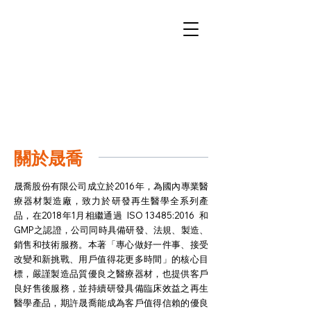
關於晟喬
晟喬股份有限公司成立於2016年，為國內專業醫
療器材製造廠，致力於研發再生醫學全系列產
品，在2018年1月相繼通過 ISO 13485:2016 和
GMP之認證，公司同時具備研發、法規、製造、
銷售和技術服務。本著「專心做好一件事、接受
改變和新挑戰、用戶值得花更多時間」的核心目
標，嚴謹製造品質優良之醫療器材，也提供客戶
良好售後服務，並持續研發具備臨床效益之再生
醫學產品，期許晟喬能成為客戶值得信賴的優良