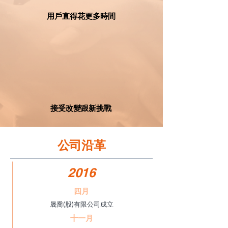
用戶直得花更多時間
​接受改變跟新挑戰
公司沿革
2016
四月
晟喬(股)有限公司成立
十一月