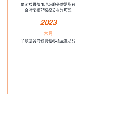
舒沛瑞骨髓血球細胞分離器取得
台灣衛福部醫療器材許可證
2023
六月
羊膜基質同種異體移植生產起始
現在
選單