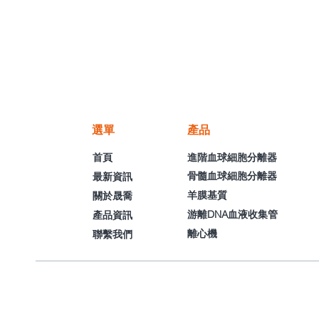
選單
產品
首頁
進階血球細胞分離器
骨髓血球細胞分離器
最新資訊
羊膜基質
關於晟喬
游離DNA血液收集管
產品資訊
離心機
聯繫我們