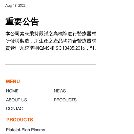
Aug 19, 2022
重要公告
本公司素來秉持嚴謹之高標準進行醫療器材之
研發與製造，所生產之產品均符合醫療器材品
質管理系統準則QMS和ISO13485:2016，對於
醫療器材商品之品質自我要求嚴苛，業界風評
甚佳。 本公司去年透過同業通報，赫然發現
市面上竟流竄著仿冒本公司「弗芮血小板分離
試管」之劣質商品，本...
MENU
HOME
NEWS
ABOUT US
PRODUCTS
CONTACT
PRODUCTS
Platelet-Rich Plasma