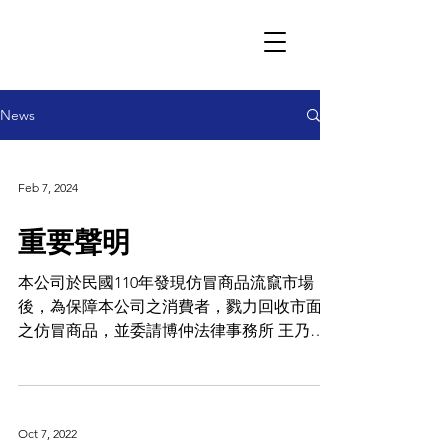
News
Feb 7, 2024
重要聲明
本公司於民國110年發現仿冒商品流竄市場
後，為保障本公司之消費者，戮力回收市面上
之仿冒商品，並委請博仲法律事務所 王乃中
律師對涉及仿冒之人士訴追究責，以匡醫療市
場之風氣。 由於涉案之張姓負責人（碩方有
限公司、活岳有限公司）坦承當時有所誤認，
對於仿冒之細節如實交代，並對本公...
Oct 7, 2022